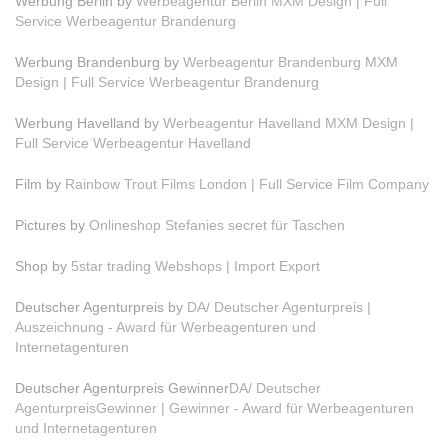
Werbung Berlin by
Werbeagentur Berlin MXM Design | Full
Service Werbeagentur Brandenurg
Werbung Brandenburg by
Werbeagentur Brandenburg MXM
Design | Full Service Werbeagentur Brandenurg
Werbung Havelland by
Werbeagentur Havelland MXM Design |
Full Service Werbeagentur Havelland
Film by
Rainbow Trout Films London | Full Service Film Company
Pictures by
Onlineshop Stefanies secret für Taschen
Shop by
5star trading Webshops | Import Export
Deutscher Agenturpreis by
DA/ Deutscher Agenturpreis |
Auszeichnung - Award für Werbeagenturen und
Internetagenturen
Deutscher Agenturpreis Gewinner
DA/ Deutscher
AgenturpreisGewinner | Gewinner - Award für Werbeagenturen
und Internetagenturen