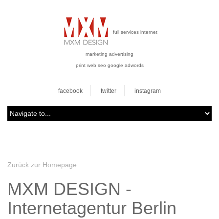
full services internet
marketing advertising
print web seo google adwords
facebook
twitter
instagram
Zurück zur Homepage
MXM DESIGN -
Internetagentur Berlin