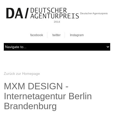
Deutscher Agenturpreis
2014
facebook
twitter
Instagram
Zurück zur Homepage
MXM DESIGN -
Internetagentur Berlin
Brandenburg