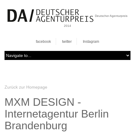
Deutscher Agenturpreis
2014
facebook
twitter
Instagram
Zurück zur Homepage
MXM DESIGN -
Internetagentur Berlin
Brandenburg