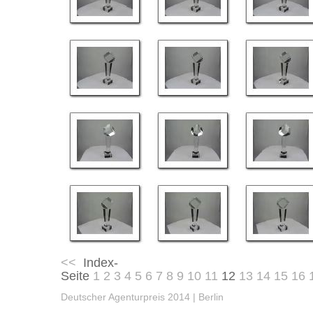
<<
Index-
Seite
1
2
3
4
5
6
7
8
9
10
11
12
13
14
15
16
Deutscher Agenturpreis 2014 | Berlin