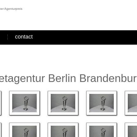
er Agenturpreis
contact
tagentur Berlin Brandenbu