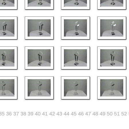
35
36
37
38
39
40
41
42
43
44
45
46
47
48
49
50
51
52