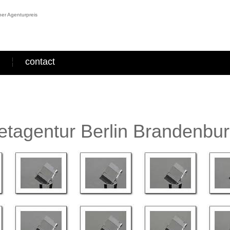
er Agenturpreis
contact
tagentur Berlin Brandenbu