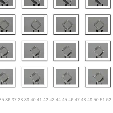
35
36
37
38
39
40
41
42
43
44
45
46
47
48
49
50
51
52