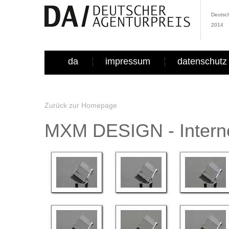
Deutsch
2014
da
impressum
datenschutz
Zurück zur Homepage
MXM DESIGN - Interne