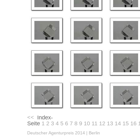
<<
Index-
Seite
1
2
3
4
5
6
7
8
9
10
11
12
13
14
15
16
Deutscher Agenturpreis 2014 | Berlin